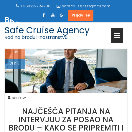
NAJČEŠĆA PITANJA NA
S
+381652784736
safecruise.rs@gmail.com
INTERVJUU ZA POSAO NA
k
Prijavi se
BRODU
i
p
Safe Cruise Agency
t
Rad na brodu i inostranstvu
o
14
c
Jun
o
n
2026
t
e
n
t
sccrew
NAJČEŠĆA PITANJA NA
INTERVJUU ZA POSAO NA
BRODU – KAKO SE PRIPREMITI I