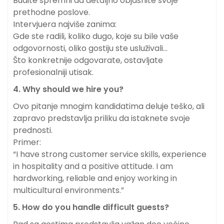
Budite spremni da detaljno objasnite svoje
prethodne poslove.
Intervjuera najviše zanima:
Gde ste radili, koliko dugo, koje su bile vaše
odgovornosti, oliko gostiju ste usluživali…
Što konkretnije odgovarate, ostavljate
profesionalniji utisak.
4. Why should we hire you?
Ovo pitanje mnogim kandidatima deluje teško, ali
zapravo predstavlja priliku da istaknete svoje
prednosti.
Primer:
“I have strong customer service skills, experience
in hospitality and a positive attitude. I am
hardworking, reliable and enjoy working in
multicultural environments.”
5. How do you handle difficult guests?