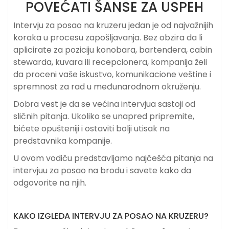
POVEĆATI ŠANSE ZA USPEH
Intervju za posao na kruzeru jedan je od najvažnijih
koraka u procesu zapošljavanja. Bez obzira da li
aplicirate za poziciju konobara, bartendera, cabin
stewarda, kuvara ili recepcionera, kompanija želi
da proceni vaše iskustvo, komunikacione veštine i
spremnost za rad u međunarodnom okruženju.
Dobra vest je da se većina intervjua sastoji od
sličnih pitanja. Ukoliko se unapred pripremite,
bićete opušteniji i ostaviti bolji utisak na
predstavnika kompanije.
U ovom vodiču predstavljamo najčešća pitanja na
intervjuu za posao na brodu i savete kako da
odgovorite na njih.
KAKO IZGLEDA INTERVJU ZA POSAO NA KRUZERU?