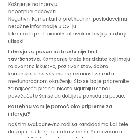
Kašnjenje na intervju
Nepotpuni odgovori
Negativni komentari o prethodnim poslodavcima
Netačne informacije u CV-ju
Iskrenost i profesionalnost uvek ostavljaju najbolji
utisak!
Intervju za posao na brodu nije test
savršenstva.
Kompanije traže kandidate koji imaju
relevantno iskustvo, pozitivan stav, dobre
komunikacione veštine i spremnost za rad u
međunarodnom okruženju. Što se bolje pripremite
za najčešća pitanja, bićete sigurniji u sebe i
povećaćete šanse da dobijete ponudu za posao.
Potrebna vam je pomoć oko pripreme za
intervju?
Naš tim svakodnevno radi sa kandidatima koji žele
da započnu karijeru na kruzerima. Pomažemo u