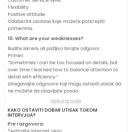
Customer service skills
Flexibility
Positive attitude
Odaberite osobine koje možete potkrepiti
primerima.
10. What are your weaknesses?
Budite iskreni, ali pažljivo birajte odgovor.
Primer:
“Sometimes I can be too focused on details, but
over time I learned how to balance attention to
detail with efficiency.”
Izbegavajte odgovore koji mogu ostaviti utisak da
ne možete da obavljate posao.
apliciraj ovde
KAKO OSTAVITI DOBAR UTISAK TOKOM
INTERVJUA?
Pre razgovora:
Testirajte internet vezu