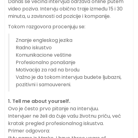
Danas se većina intervjua održava online putem
video poziva. Intervju obično traje između 15 i 30
minuta, u zavisnosti od pozicije i kompanije.
Tokom razgovora procenjuju se:
Znanje engleskog jezika
Radno iskustvo
Komunikacione veštine
Profesionalno ponašanje
Motivacija za rad na brodu
Važno je da tokom intervjua budete ljubazni,
pozitivni i samouvereni.
1. Tell me about yourself.
Ovo je često prvo pitanje na intervjuu.
Intervjuer ne želi da čuje vašu životnu priču, već
kratak pregled profesionalnog iskustva.
Primer odgovora: