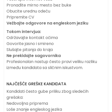
Pronađite mirno mesto bez buke
Obucite urednu odeću
Pripremite CV
Vežbajte odgovore na engleskom jeziku
Tokom intervjua:
Održavajte kontakt očima
Govorite jasno i smireno
Slušajte pitanja do kraja
Ne prekidajte sagovornika
Profesionalan nastup često pravi veliku razliku
između kandidata sa sličnim iskustvom.
NAJČEŠĆE GREŠKE KANDIDATA
Kandidati često gube priliku zbog sledećih
grešaka:
Nedovoljna priprema
Loše znanje engleskog jezika