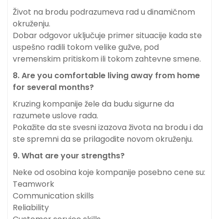
Život na brodu podrazumeva rad u dinamičnom
okruženju.
Dobar odgovor uključuje primer situacije kada ste
uspešno radili tokom velike gužve, pod
vremenskim pritiskom ili tokom zahtevne smene.
8. Are you comfortable living away from home
for several months?
Kruzing kompanije žele da budu sigurne da
razumete uslove rada.
Pokažite da ste svesni izazova života na brodu i da
ste spremni da se prilagodite novom okruženju.
9. What are your strengths?
Neke od osobina koje kompanije posebno cene su:
Teamwork
Communication skills
Reliability