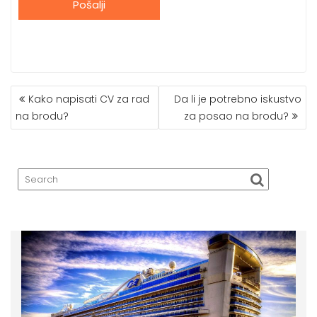
Kako napisati CV za rad
Da li je potrebno iskustvo
P
na brodu?
za posao na brodu?
O
S
T
N
A
V
I
G
A
T
I
O
N