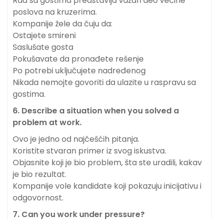
Rad sa gostima predstavlja važan deo većine
poslova na kruzerima.
Kompanije žele da čuju da:
Ostajete smireni
Saslušate gosta
Pokušavate da pronađete rešenje
Po potrebi uključujete nadređenog
Nikada nemojte govoriti da ulazite u raspravu sa
gostima.
6. Describe a situation when you solved a
problem at work.
Ovo je jedno od najčešćih pitanja.
Koristite stvaran primer iz svog iskustva.
Objasnite koji je bio problem, šta ste uradili, kakav
je bio rezultat.
Kompanije vole kandidate koji pokazuju inicijativu i
odgovornost.
7. Can you work under pressure?