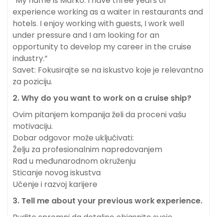
“My name is Marko. I have three years of
experience working as a waiter in restaurants and
hotels. I enjoy working with guests, I work well
under pressure and I am looking for an
opportunity to develop my career in the cruise
industry.”
Savet: Fokusirajte se na iskustvo koje je relevantno
za poziciju.
2. Why do you want to work on a cruise ship?
Ovim pitanjem kompanija želi da proceni vašu
motivaciju.
Dobar odgovor može uključivati:
Želju za profesionalnim napredovanjem
Rad u međunarodnom okruženju
Sticanje novog iskustva
Učenje i razvoj karijere
3. Tell me about your previous work experience.