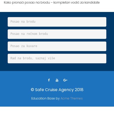
Kako pronaći posao na brodu – kompletan vodič za kandidate
Posao na brodu
Posao na rečnom brodu
Posao za kuvare
Rad na brodu, saznaj više
© Safe Cruise Agency 2018
Education Base by
Acme Themes